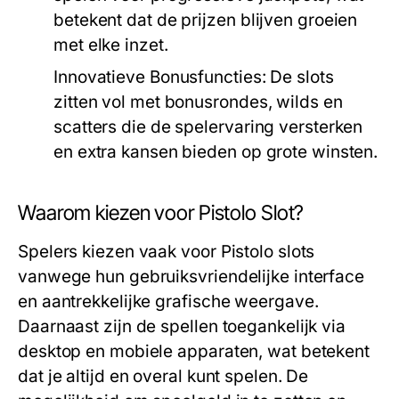
betekent dat de prijzen blijven groeien
met elke inzet.
Innovatieve Bonusfuncties:
De slots
zitten vol met bonusrondes, wilds en
scatters die de spelervaring versterken
en extra kansen bieden op grote winsten.
Waarom kiezen voor Pistolo Slot?
Spelers kiezen vaak voor Pistolo slots
vanwege hun gebruiksvriendelijke interface
en aantrekkelijke grafische weergave.
Daarnaast zijn de spellen toegankelijk via
desktop en mobiele apparaten, wat betekent
dat je altijd en overal kunt spelen. De