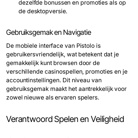
dezelfde bonussen en promoties als op
de desktopversie.
Gebruiksgemak en Navigatie
De mobiele interface van Pistolo is
gebruikersvriendelijk, wat betekent dat je
gemakkelijk kunt browsen door de
verschillende casinospellen, promoties en je
accountinstellingen. Dit niveau van
gebruiksgemak maakt het aantrekkelijk voor
zowel nieuwe als ervaren spelers.
Verantwoord Spelen en Veiligheid