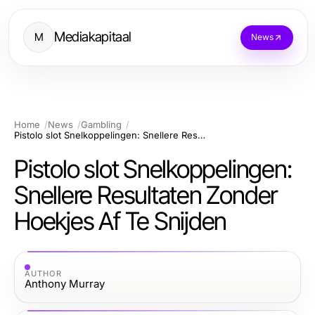
Mediakapitaal
M
News
Home
News
Gambling
Pistolo slot Snelkoppelingen: Snellere Resultaten Zonder Hoekjes Af Te Snijden
Pistolo slot Snelkoppelingen:
Snellere Resultaten Zonder
Hoekjes Af Te Snijden
AUTHOR
Anthony Murray