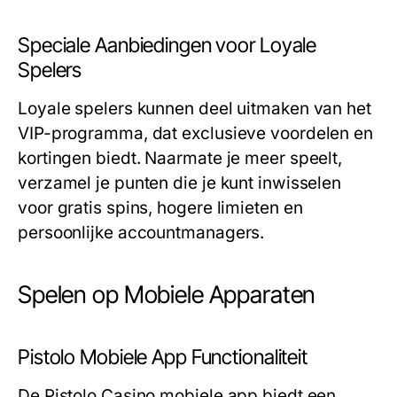
Speciale Aanbiedingen voor Loyale
Spelers
Loyale spelers kunnen deel uitmaken van het
VIP-programma, dat exclusieve voordelen en
kortingen biedt. Naarmate je meer speelt,
verzamel je punten die je kunt inwisselen
voor gratis spins, hogere limieten en
persoonlijke accountmanagers.
Spelen op Mobiele Apparaten
Pistolo Mobiele App Functionaliteit
De Pistolo Casino mobiele app biedt een