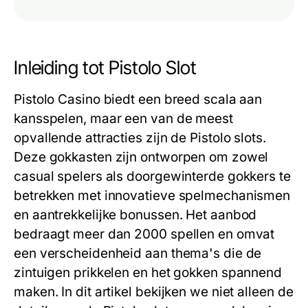
Inleiding tot Pistolo Slot
Pistolo Casino biedt een breed scala aan
kansspelen, maar een van de meest
opvallende attracties zijn de
Pistolo slots
.
Deze gokkasten zijn ontworpen om zowel
casual spelers als doorgewinterde gokkers te
betrekken met innovatieve spelmechanismen
en aantrekkelijke bonussen. Het aanbod
bedraagt meer dan 2000 spellen en omvat
een verscheidenheid aan thema's die de
zintuigen prikkelen en het gokken spannend
maken. In dit artikel bekijken we niet alleen de