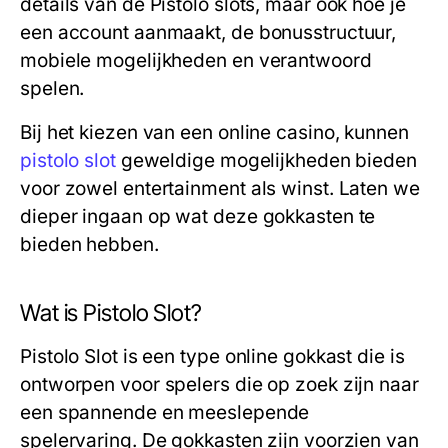
details van de Pistolo slots, maar ook hoe je
een account aanmaakt, de bonusstructuur,
mobiele mogelijkheden en verantwoord
spelen.
Bij het kiezen van een online casino, kunnen
pistolo slot
geweldige mogelijkheden bieden
voor zowel entertainment als winst. Laten we
dieper ingaan op wat deze gokkasten te
bieden hebben.
Wat is Pistolo Slot?
Pistolo Slot is een type online gokkast die is
ontworpen voor spelers die op zoek zijn naar
een spannende en meeslepende
spelervaring. De gokkasten zijn voorzien van