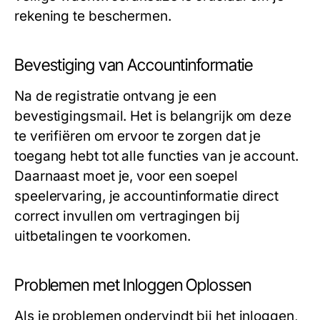
rekening te beschermen.
Bevestiging van Accountinformatie
Na de registratie ontvang je een
bevestigingsmail. Het is belangrijk om deze
te verifiëren om ervoor te zorgen dat je
toegang hebt tot alle functies van je account.
Daarnaast moet je, voor een soepel
speelervaring, je accountinformatie direct
correct invullen om vertragingen bij
uitbetalingen te voorkomen.
Problemen met Inloggen Oplossen
Als je problemen ondervindt bij het inloggen,