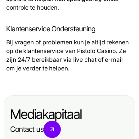
controle te houden.
Klantenservice Ondersteuning
Bij vragen of problemen kun je altijd rekenen
op de klantenservice van Pistolo Casino. Ze
zijn 24/7 bereikbaar via live chat of e-mail
om je verder te helpen.
Mediakapitaal
Contact us